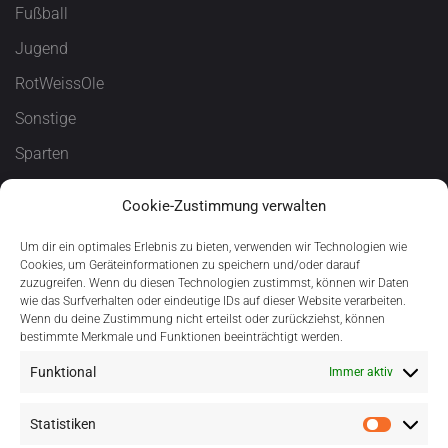
Fußball
Jugend
RotWeissOle
Sonstige
Sparten
T U S
Cookie-Zustimmung verwalten
Förderung
Um dir ein optimales Erlebnis zu bieten, verwenden wir Technologien wie
Cookies, um Geräteinformationen zu speichern und/oder darauf
zuzugreifen. Wenn du diesen Technologien zustimmst, können wir Daten
wie das Surfverhalten oder eindeutige IDs auf dieser Website verarbeiten.
Wenn du deine Zustimmung nicht erteilst oder zurückziehst, können
bestimmte Merkmale und Funktionen beeinträchtigt werden.
Funktional
Immer aktiv
Statistiken
Statisti