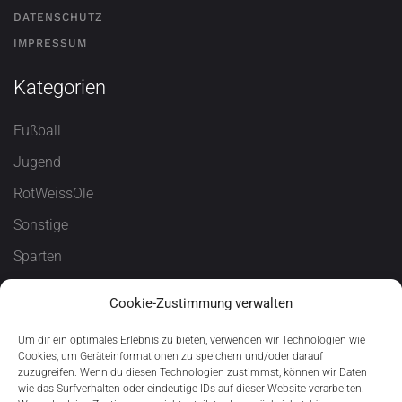
DATENSCHUTZ
IMPRESSUM
Kategorien
Fußball
Jugend
RotWeissOle
Sonstige
Sparten
T U S
Cookie-Zustimmung verwalten
Förderung
Um dir ein optimales Erlebnis zu bieten, verwenden wir Technologien wie
Cookies, um Geräteinformationen zu speichern und/oder darauf
zuzugreifen. Wenn du diesen Technologien zustimmst, können wir Daten
wie das Surfverhalten oder eindeutige IDs auf dieser Website verarbeiten.