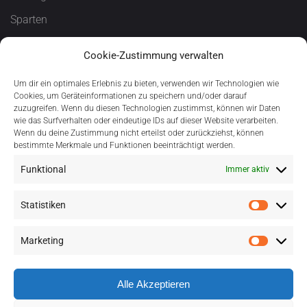
Sparten
T U S
Cookie-Zustimmung verwalten
Förderung
Um dir ein optimales Erlebnis zu bieten, verwenden wir Technologien wie
Cookies, um Geräteinformationen zu speichern und/oder darauf
zuzugreifen. Wenn du diesen Technologien zustimmst, können wir Daten
wie das Surfverhalten oder eindeutige IDs auf dieser Website verarbeiten.
Wenn du deine Zustimmung nicht erteilst oder zurückziehst, können
bestimmte Merkmale und Funktionen beeinträchtigt werden.
Funktional
Immer aktiv
Statistiken
Statisti
Marketing
Marketi
Alle Akzeptieren
©2023 - T.u.S. Bargstedt e.V.