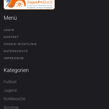
Menü
LOGIN
KONTAKT
COOKIE-RICHTLINIE
DATENSCHUTZ
IMPRESSUM
Kategorien
Fußball
Jugend
RotWeissOle
Sonstige